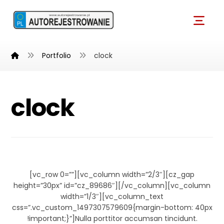
Portfolio
clock
clock
Tick Tock
[vc_row 0=””][vc_column width=”2/3″][cz_gap
height=”30px” id=”cz_89686″][/vc_column][vc_column
width=”1/3″][vc_column_text
css=”.vc_custom_1497307579609{margin-bottom: 40px
!important;}”]Nulla porttitor accumsan tincidunt.